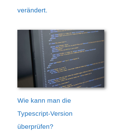
verändert.
Wie kann man die
Typescript-Version
überprüfen?